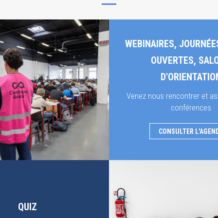
WEBINAIRES, JOURNÉE
OUVERTES, SAL
D'ORIENTATIO
Venez nous rencontrer et as
conférences
CONSULTER L'AGEN
QUIZ