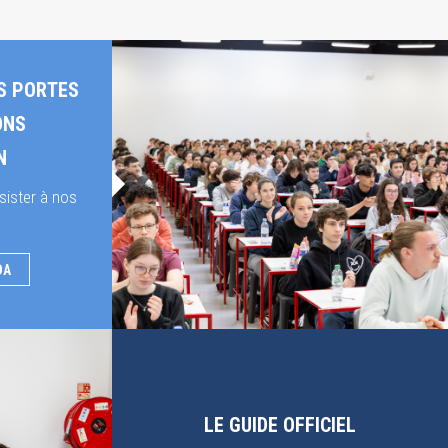
S PORTES
ONS
N
sister à nos
DA
LE GUIDE OFFICIEL