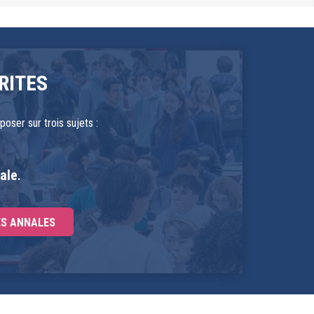
RITES
ser sur trois sujets :
ale
.
S ANNALES